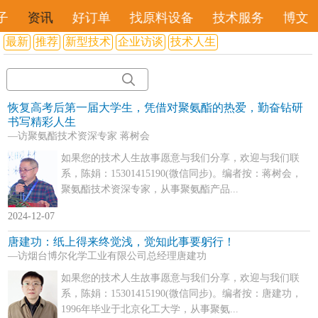
子
资讯
好订单
找原料设备
技术服务
博文
最新
推荐
新型技术
企业访谈
技术人生
恢复高考后第一届大学生，凭借对聚氨酯的热爱，勤奋钻研
书写精彩人生
—访聚氨酯技术资深专家 蒋树会
如果您的技术人生故事愿意与我们分享，欢迎与我们联
系，陈娟：15301415190(微信同步)。编者按：蒋树会，
聚氨酯技术资深专家，从事聚氨酯产品...
2024-12-07
唐建功：纸上得来终觉浅，觉知此事要躬行！
—访烟台博尔化学工业有限公司总经理唐建功
如果您的技术人生故事愿意与我们分享，欢迎与我们联
系，陈娟：15301415190(微信同步)。编者按：唐建功，
1996年毕业于北京化工大学，从事聚氨...