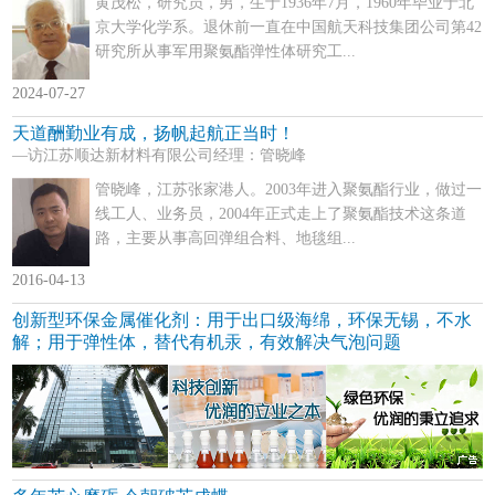
黄茂松，研究员，男，生于1936年7月，1960年毕业于北
京大学化学系。退休前一直在中国航天科技集团公司第42
研究所从事军用聚氨酯弹性体研究工...
2024-07-27
天道酬勤业有成，扬帆起航正当时！
—访江苏顺达新材料有限公司经理：管晓峰
管晓峰，江苏张家港人。2003年进入聚氨酯行业，做过一
线工人、业务员，2004年正式走上了聚氨酯技术这条道
路，主要从事高回弹组合料、地毯组...
2016-04-13
创新型环保金属催化剂：用于出口级海绵，环保无锡，不水
解；用于弹性体，替代有机汞，有效解决气泡问题