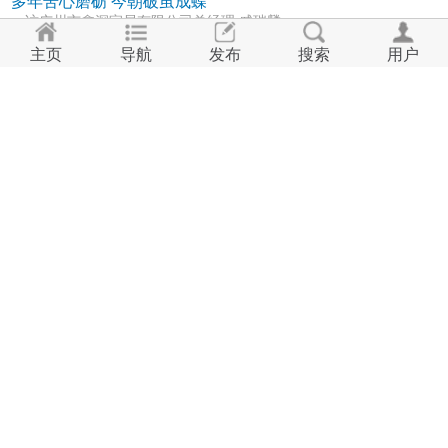
多年苦心磨砺 今朝破茧成蝶
—访广州市鑫深家居有限公司总经理 戚瑞麟
如果您深受感动，希望与他人分享、学习，请分享到“朋
主页
导航
发布
搜索
用户
友圈”！初入社会，他睡过烂尾楼顶，吃过残羹冷炙，做
过廉价的、危险的工作。在工作稍...
2014-11-24
隔行如隔山？且看外行5个月攻克全水发泡！
—隔行如隔山？且看外行5个月攻克全水发泡！
编者按： 唐少华，不是PU聚义堂108将里的成员，也
不是已经有10多年PU从业经验的高手，其实，他只是我
偶然在一个QQ群里认识的。他毕...
2014-09-20
Interfoam是发泡材料全产业链的国际化专业展览会，是全球
发泡材料专业人士不容错过的盛会