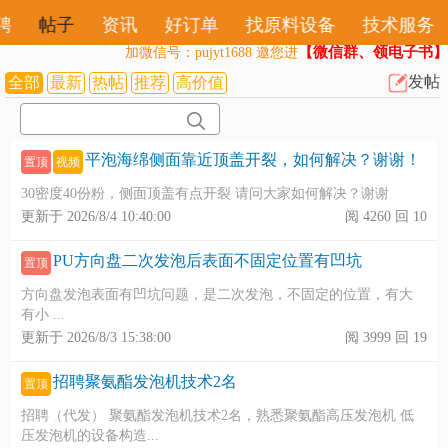
聘
帖子
资讯
好订单
找原料设备
技术服务
【微信群、领电子书】
加微信号：pujyt1688 邀您进
发帖
全部
最新
热帖
推荐
高价值
平泡海绵侧面靠近顶盖开裂，如何解决？谢谢！
置顶
视频
30密度40份粉，侧面顶盖有点开裂 请问大家如何解决？谢谢
更新于 2026/8/4 10:40:00
阅 4260 回 10
PU方向盘二次发泡后表面不固定位置有凹坑
置顶
方向盘发泡表面有凹坑问题，是二次发泡，不固定的位置，有大
有小 ...
更新于 2026/8/3 15:38:00
阅 3999 回 19
招聘聚氨酯发泡机技术2名
置顶
招聘（代发） 聚氨酯发泡机技术2名，熟悉聚氨酯高压发泡机 低
压发泡机的设备构造...