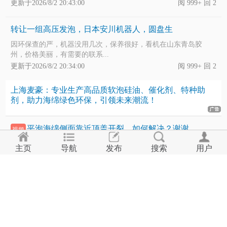
更新于2026/8/2 20:43:00
阅 999+ 回 2
转让一组高压发泡，日本安川机器人，圆盘生
因环保查的严，机器没用几次，保养很好，看机在山东青岛胶
州，价格美丽，有需要的联系...
更新于2026/8/2 20:34:00
阅 999+ 回 2
上海麦豪：专业生产高品质软泡硅油、催化剂、特种助
剂，助力海绵绿色环保，引领未来潮流！
平泡海绵侧面靠近顶盖开裂，如何解决？谢谢
视频
30密度40份粉，侧面顶盖有点开裂 请问大家如何解决？谢谢
主页
导航
发布
搜索
用户
更新于2026/8/4 10:40:00
阅 999+ 回 10
PU方向盘二次发泡后表面不固定位置有凹坑
方向盘发泡表面有凹坑问题，是二次发泡，不固定的位置，有大
有小 ...
更新于2026/8/3 15:38:00
阅 999+ 回 19