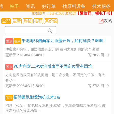
聘
帖子
资讯
好订单
找原料设备
技术服务
【微信群、领电子书】
加微信号：pujyt1688 邀您进
发帖
全部
最新
热帖
推荐
高价值
平泡海绵侧面靠近顶盖开裂，如何解决？谢谢！
置顶
视频
30密度40份粉，侧面顶盖有点开裂 请问大家如何解决？谢谢
更新于 2026/8/4 10:40:00
阅 3858 回 10
PU方向盘二次发泡后表面不固定位置有凹坑
置顶
方向盘发泡表面有凹坑问题，是二次发泡，不固定的位置，有大
有小 ...
更新于 2026/8/3 15:38:00
阅 3768 回 19
招聘聚氨酯发泡机技术2名
置顶
招聘（代发） 聚氨酯发泡机技术2名，熟悉聚氨酯高压发泡机 低
压发泡机的设备构造...