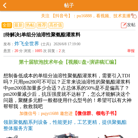
帖子
关注 【抖音号】：pu16888，看视频、技术直播
发帖
全部
最新
热帖
推荐
高价值
[待解决]单组分油溶性聚氨酯灌浆料
炸飞全世界
发布：
(士兵) 2026/6/8 17:19:00
悬赏：
20
分 浏览：
1695
次 回复：
2
次
举报
第十届软泡技术年会【视频U盘+演讲稿汇编】
想制备低成本的单组分油溶性聚氨酯灌浆料，需要引入TDI
吗？只用pm200可不可以？正常来说油溶性的聚氨酯灌浆料
中pm200添加量多少合适？占总体系的50%是不是偏高了？
pm200量减少后，抗压强度就不达标了，怎么才能解决这个
问题，聚醚多元醇一般都使用什么型号的！希望可以有大神
帮帮我，救救我吧
【微信群、领电子书】
加微信号：pujyt1688 邀您进
领新聚氨酯系列设备，性能更好，工艺更精，提供聚氨酯
整体服务方案