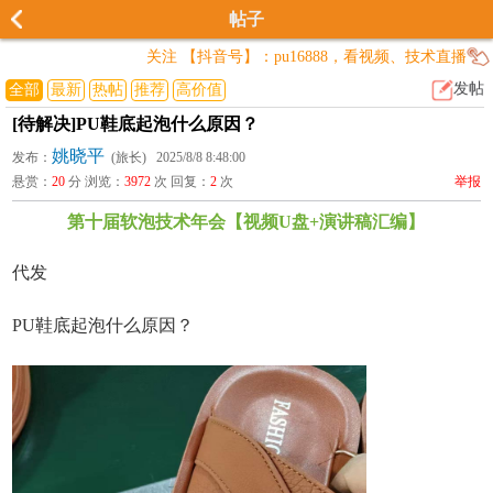
帖子
关注 【抖音号】：pu16888，看视频、技术直播
发帖
全部
最新
热帖
推荐
高价值
[待解决]PU鞋底起泡什么原因？
姚晓平
发布：
(旅长) 2025/8/8 8:48:00
悬赏：
20
分 浏览：
3972
次 回复：
2
次
举报
第十届软泡技术年会【视频U盘+演讲稿汇编】
代发
PU鞋底起泡什么原因？