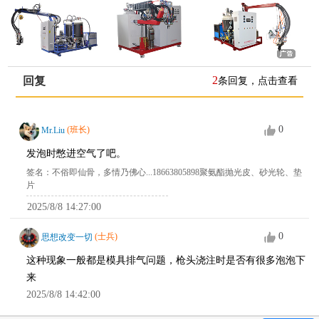
2
回复
条回复，点击查看
0
Mr.Liu
(班长)
发泡时憋进空气了吧。
签名：不俗即仙骨，多情乃佛心...18663805898聚氨酯抛光皮、砂光轮、垫
片
2025/8/8 14:27:00
0
思想改变一切
(士兵)
这种现象一般都是模具排气问题，枪头浇注时是否有很多泡泡下
来
2025/8/8 14:42:00