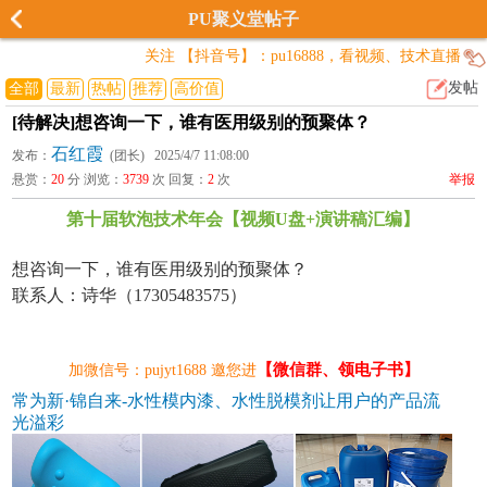
PU聚义堂帖子
关注 【抖音号】：pu16888，看视频、技术直播
发帖
全部
最新
热帖
推荐
高价值
[待解决]想咨询一下，谁有医用级别的预聚体？
石红霞
发布：
(团长) 2025/4/7 11:08:00
悬赏：
20
分 浏览：
3739
次 回复：
2
次
举报
第十届软泡技术年会【视频U盘+演讲稿汇编】
想咨询一下，谁有医用级别的预聚体？
联系人：诗华（17305483575）
【微信群、领电子书】
加微信号：pujyt1688 邀您进
常为新·锦自来-水性模内漆、水性脱模剂让用户的产品流
光溢彩