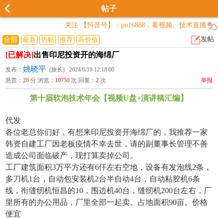
帖子
关注 【抖音号】：pu16888，看视频、技术直播
发帖
全部
最新
热帖
推荐
高价值
[已解决]
出售印尼投资开的海绵厂
姚晓平
发布：
(旅长) 2024/6/19 12:18:00
悬赏：
20
分 浏览：
10750
次 回复：
2
次
举报
第十届软泡技术年会【视频U盘+演讲稿汇编】
代发
各位老总你们好，有想来印尼投资开海绵厂的，我推荐一家
韩资自建工厂因老板疫情不幸去世，请的副董事长管理不善
造成公司面临破产，现打算卖掉公司。
工厂建筑面积3万平方还有6仟左右空地，设备有发泡线2条，
多刀机1台，自动包安装机2台半自动4台，自动粘胶机6条
线，衔缝纫机恒昌的10，围边机40台，缝纫机200台左右，厂
里所有的办公用品，厂里全部一起卖。占地面积90亩。价格
便宜