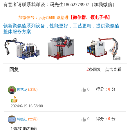
有意者请联系我详谈：冯先生18662779907（加我微信）
【微信群、领电子书】
加微信号：pujyt1688 邀您进
领新聚氨酯系列设备，性能更好，工艺更精，提供聚氨酯
整体服务方案
2
回复
条回复，点击查看
0
得分：
0
分
席艺龙
(连长)
2024/6/19 16:58:00
0
得分：
0
分
韩振江
(士兵)
13623105216韩