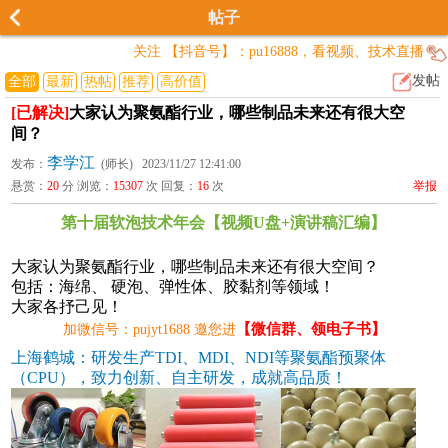
帖子
关注 【抖音号】：pu16888，看视频、技术直播
发帖
全部
最新
热帖
推荐
高价值
[已解决]
大家认为聚氨酯行业，哪些制品未来还有很大空
间？
李学江
发布：
(师长) 2023/11/27 12:41:00
悬赏：
20
分 浏览：
15307
次 回复：
16
次
举报
第十届软泡技术年会【视频U盘+演讲稿汇编】
大家认为聚氨酯行业，哪些制品未来还有很大空间？
包括：海绵、 硬泡、弹性体、胶黏剂等领域！
大家各抒己见！
【微信群、领电子书】
加微信号：pujyt1688 邀您进
上海鹤城：研发生产TDI、MDI、NDI等聚氨酯预聚体
（CPU），致力创新、自主研发，成就高品质！