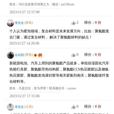
签名：为行业发展尽绵薄之力，微信：pu138com
2023/11/27 12:57:00
2
得分：
0
分
李先生
(排长)
个人认为硬泡领域，复合材料是未来发展方向，比如：聚氨酯复
合门窗，通过复合材料， 解决了聚氨酯材料的缺点！
2023/11/27 14:20:00
0
得分：
0
分
左向阳
(军长)
新能源电池、汽车上用到的聚氨酯产品挺多，单组份湿固化汽车
热熔灯具胶、聚氨酯导热结构胶，聚氨酯CCS热压膜胶以及侧板
热压膜胶、聚氨酯发泡灌封胶等相关胶黏剂相关；聚氨酯玻纤复
合材料等。
签名：凡是过往，皆为序章！联系微信号：xyzzuo
2023/11/27 17:15:00
0
得分：
0
分
李先生
(士兵)