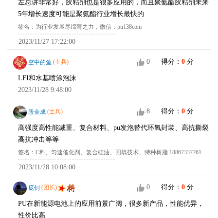
左总讲非常好，胶粘剂也是很多应用的，而且聚氨酯胶粘剂未来
5年增长速度可能是聚氨酯行业增长最快的
签名：为行业发展尽绵薄之力，微信：pu138com
2023/11/27 17:22:00
0
得分：
0
分
空中的鱼
(士兵)
LFI和水基喷涂泡沫
2023/11/28 9:48:00
8
得分：
0
分
段金成
(士兵)
高强度高性能减重、复合材料、pu发泡替代环氧封装、高抗撕裂
高抗冲击等等
签名：C料、匀速催化剂、复合硅油、回填技术、特种树脂 18867337761
2023/11/28 10:08:00
0
得分：
0
分
庞钊
(团长)
PU在新能源电池上的应用前景广阔，很多新产品，性能优异，
性价比高