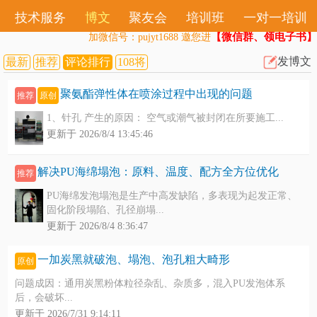
技术服务
博文
聚友会
培训班
一对一培训
【微信群、领电子书】
加微信号：pujyt1688 邀您进
发博文
最新
推荐
评论排行
108将
聚氨酯弹性体在喷涂过程中出现的问题
推荐
原创
1、针孔 产生的原因： 空气或潮气被封闭在所要施工...
更新于 2026/8/4 13:45:46
解决PU海绵塌泡：原料、温度、配方全方位优化
推荐
PU海绵发泡塌泡是生产中高发缺陷，多表现为起发正常、
固化阶段塌陷、孔径崩塌...
更新于 2026/8/4 8:36:47
一加炭黑就破泡、塌泡、泡孔粗大畸形
原创
问题成因：通用炭黑粉体粒径杂乱、杂质多，混入PU发泡体系
后，会破坏...
更新于 2026/7/31 9:14:11