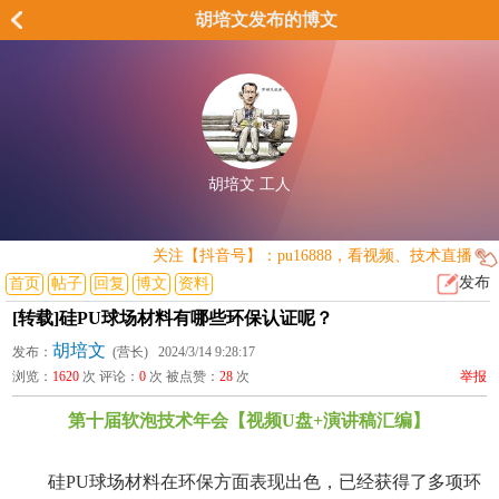
胡培文发布的博文
胡培文 工人
关注【抖音号】：pu16888，看视频、技术直播
发布
首页
帖子
回复
博文
资料
[转载]硅PU球场材料有哪些环保认证呢？
胡培文
发布：
(营长) 2024/3/14 9:28:17
浏览：
1620
次 评论：
0
次 被点赞：
28
次
举报
第十届软泡技术年会【视频U盘+演讲稿汇编】
硅PU球场材料在环保方面表现出色，已经获得了多项环